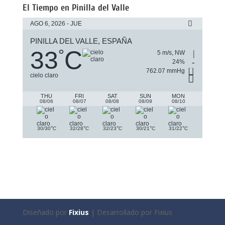
El Tiempo en Pinilla del Valle
AGO 6, 2026 - JUE
PINILLA DEL VALLE, ESPAÑA
33
C
°
5 m/s, NW
24%
762.07 mmHg
cielo claro
THU
FRI
SAT
SUN
MON
08/06
08/07
08/08
08/09
08/10
°
°
°
°
°
30/30
C
32/28
C
32/23
C
30/21
C
31/22
C
Diseñado por
Fixius
| Desarrollado por Fixius